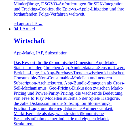
Minderjährige, DSGVO-Anforderungen für SDK-Integration
und Tracking-Cookies, die Epic-vs.-Apple-Litigation und ihre
fortlaufenden Folge-Verfahren weltweit.
cd app-recht/
→
04
1 Artikel
Wirtschaft
App-Markt, IAP, Subscription
Das Ressort für die ökonomische Dimension. App-Markt-
Statistik mit der jährlichen App-Annie-/data.ai-/Sensor-Tower-
Berichts-Lage, In-App-Purchase-Trends zwischen klassischen
Consumable-/Non-Consumable-Modellen und neueren
Subscription-Architekturen, App-Bundle-Strategien als Cross-
Sell-Mechanismus, Geo-Pricing-Diskussion zwischen Markt-
Pricing und Power-Parity-Pricing, die wachsende Bedeutung
von Free-to-Play-Modellen außerhalb der Spiele-Kategorie,
die zähe Diskussion um die Subscription-Stornierungs-
Friction-Logik und ihre regulatorische Aufmerksamkeit.
Markt-Berichte als das, was sie sind: ökonomische
Bestandsaufnahme einer Industrie mit eigenen Markt-
Strukturen.