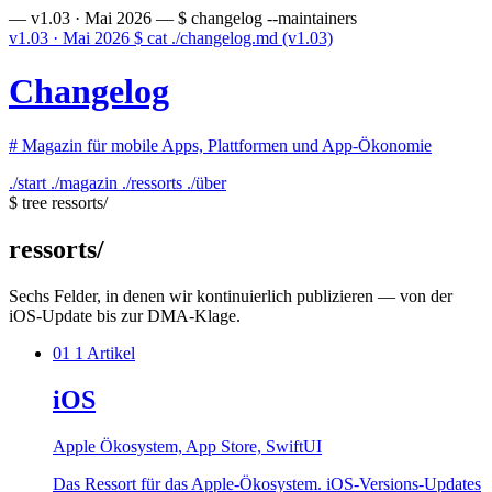
— v1.03 · Mai 2026 —
$ changelog --maintainers
v1.03 · Mai 2026
$
cat ./changelog.md
(v1.03)
Changelog
#
Magazin für mobile Apps, Plattformen und App-Ökonomie
./start
./magazin
./ressorts
./über
$ tree ressorts/
ressorts
/
Sechs Felder, in denen wir kontinuierlich publizieren — von der
iOS-Update bis zur DMA-Klage.
01
1 Artikel
iOS
Apple Ökosystem, App Store, SwiftUI
Das Ressort für das Apple-Ökosystem. iOS-Versions-Updates