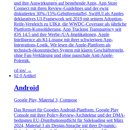
und ihre Auswirkungen auf bestehende Apps, App Store
Connect mit ihren Review-Guidelines und der ewig
diskutierten 30%-/15%-Gebührenstaffel, SwiftUI als Apples
deklaratives UI-Framework seit 2019 mit seinem Adoption-
Reife-Vergleich zu UIKit, die WWDC-Coverage als jährliche
Plattform-Konsolidierung, App Tracking Transparency seit
iOS 14.5 und ihre Werbe-/UA-Implikationen, Apple
Intelligence als KI-Lösung mit ihrer schwierigen App-
Integrations-Logik. Wir lesen die Apple-Plattform als
technisch-ökonomisches System mit klaren Geschäfts­regeln,
ohne Fan-Verklärung und ohne pauschale Anti-Apple-
Polemik.
cd ios/
→
02
0 Artikel
Android
Google Play, Material 3, Compose
Das Ressort für Googles Android-Plattform. Google Play
Console mit ihrer Policy-Review-Architektur und der DMA-
bedingten EU-Distributionspflicht für Sideloading seit März
2024, Material 3 als Design-Sprache mit ihrer Dynamic-