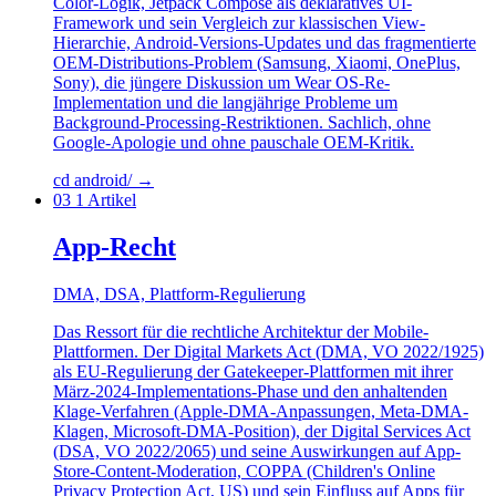
Color-Logik, Jetpack Compose als deklaratives UI-
Framework und sein Vergleich zur klassischen View-
Hierarchie, Android-Versions-Updates und das fragmentierte
OEM-Distributions-Problem (Samsung, Xiaomi, OnePlus,
Sony), die jüngere Diskussion um Wear OS-Re-
Implementation und die langjährige Probleme um
Background-Processing-Restriktionen. Sachlich, ohne
Google-Apologie und ohne pauschale OEM-Kritik.
cd android/
→
03
1 Artikel
App-Recht
DMA, DSA, Plattform-Regulierung
Das Ressort für die rechtliche Architektur der Mobile-
Plattformen. Der Digital Markets Act (DMA, VO 2022/1925)
als EU-Regulierung der Gatekeeper-Plattformen mit ihrer
März-2024-Implementations-Phase und den anhaltenden
Klage-Verfahren (Apple-DMA-Anpassungen, Meta-DMA-
Klagen, Microsoft-DMA-Position), der Digital Services Act
(DSA, VO 2022/2065) und seine Auswirkungen auf App-
Store-Content-Moderation, COPPA (Children's Online
Privacy Protection Act, US) und sein Einfluss auf Apps für