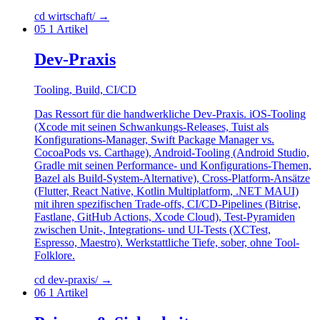
cd wirtschaft/
→
05
1 Artikel
Dev-Praxis
Tooling, Build, CI/CD
Das Ressort für die handwerkliche Dev-Praxis. iOS-Tooling
(Xcode mit seinen Schwankungs-Releases, Tuist als
Konfigurations-Manager, Swift Package Manager vs.
CocoaPods vs. Carthage), Android-Tooling (Android Studio,
Gradle mit seinen Performance- und Konfigurations-Themen,
Bazel als Build-System-Alternative), Cross-Platform-Ansätze
(Flutter, React Native, Kotlin Multiplatform, .NET MAUI)
mit ihren spezifischen Trade-offs, CI/CD-Pipelines (Bitrise,
Fastlane, GitHub Actions, Xcode Cloud), Test-Pyramiden
zwischen Unit-, Integrations- und UI-Tests (XCTest,
Espresso, Maestro). Werkstattliche Tiefe, sober, ohne Tool-
Folklore.
cd dev-praxis/
→
06
1 Artikel