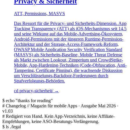
Privacy & Sicherheit
ATT, Permissions, MASVS
Das Ressort für die Privacy- und Sicherheits-Dimension. App
Tracking Transparency (ATT) als iOS-Mechanismus seit 14.5
und seine Wirkung auf das Mobile-Advertising-Ökosystem,
Android-Permissions mit der jüngeren Runtime-Permission-
Architektur und der Storage-Access-Framework-Reform,
OWASP Mobile Application Security Verification Standard
(MASVS) als Sicherheits-Baseline, Mobile Threat Defense
als Markt zwischen Lookout, Zimperium und CrowdStrike-
Mobile, App-Hardening-Techniken (Code-Obfuscation, Anti-
Tampering, Certificate Pinning), die wachsende Diskussion
um Verschlüsselungs-Backdoor-Forderungen durch
Strafverfolgungs-Behörden.
cd privacy-sicherheit/
→
$
echo
"thanks for reading"
#
Changelog
// Magazin für mobile Apps · Ausgabe Mai 2026 ·
v1.03
#
Redigiert von Hand. Kein App-Verzeichnis, keine Affiliate-
Empfehlungen, keine ASO-Beratungs-Verlängerung.
$
ls ./legal